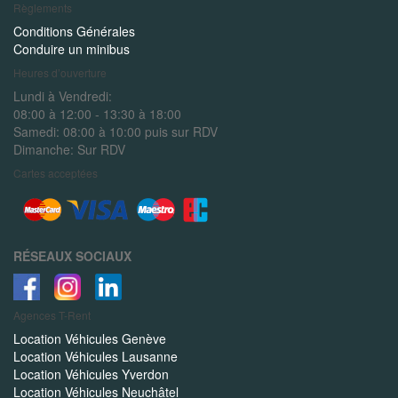
Règlements
Conditions Générales
Conduire un minibus
Heures d’ouverture
Lundi à Vendredi:
08:00 à 12:00 - 13:30 à 18:00
Samedi:
08:00 à 10:00 puis sur RDV
Dimanche:
Sur RDV
Cartes acceptées
RÉSEAUX SOCIAUX
Agences
T-Rent
Location Véhicules Genève
Location Véhicules Lausanne
Location Véhicules Yverdon
Location Véhicules Neuchâtel