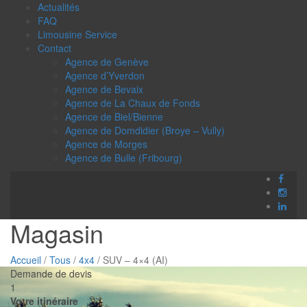
Actualités
FAQ
Limousine Service
Contact
Agence de Genève
Agence d’Yverdon
Agence de Bevaix
Agence de La Chaux de Fonds
Agence de Biel/Bienne
Agence de Domdidier (Broye – Vully)
Agence de Morges
Agence de Bulle (Fribourg)
Magasin
Accueil
/
Tous
/
4x4
/ SUV – 4×4 (AI)
Demande de devis
1
Votre itinéraire