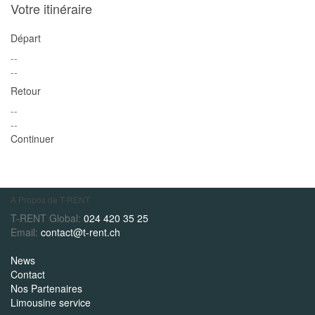
Votre itinéraire
Départ
--
--
Retour
--
--
Continuer
À Propos de T-RENT
T-RENT Global:
024 420 35 25
Email:
contact@t-rent.ch
News
Contact
Nos Partenaires
Limousine service