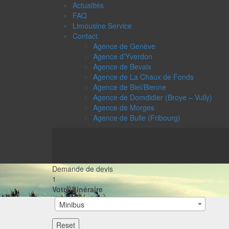
Actualités
FAQ
Limousine Service
Contact
Agence de Genève
Agence d’Yverdon
Agence de Bevaix
Agence de La Chaux de Fonds
Agence de Biel/Bienne
Agence de Domdidier (Broye – Vully)
Agence de Morges
Agence de Bulle (Fribourg)
Demande de devis
1
Votre itinéraire
Minibus
Reset