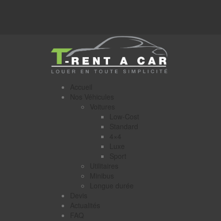
Accueil
Nos Véhicules
Voitures
Low-Cost
Standard
4×4
Luxe
Sport
Utilitaires
Minibus
Longue durée
Devis
Actualités
FAQ