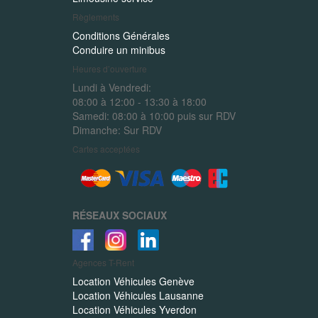
Règlements
Conditions Générales
Conduire un minibus
Heures d’ouverture
Lundi à Vendredi:
08:00 à 12:00 - 13:30 à 18:00
Samedi:
08:00 à 10:00 puis sur RDV
Dimanche:
Sur RDV
Cartes acceptées
RÉSEAUX SOCIAUX
Agences
T-Rent
Location Véhicules Genève
Location Véhicules Lausanne
Location Véhicules Yverdon