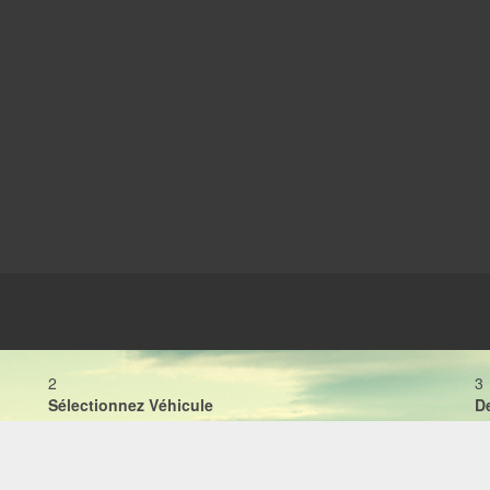
2
3
Sélectionnez Véhicule
D