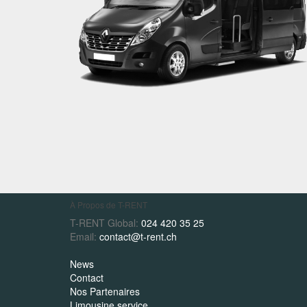
À Propos de T-RENT
T-RENT Global:
024 420 35 25
Email:
contact@t-rent.ch
News
Contact
Nos Partenaires
Limousine service