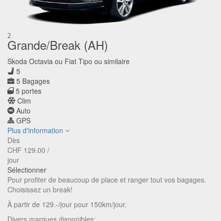
2
Grande/Break (AH)
Skoda Octavia ou Fiat Tipo ou similaire
5
5 Bagages
5 portes
Clim
Auto
GPS
Plus d'information
Dès
CHF
129.00
/
jour
Sélectionner
Pour profiter de beaucoup de place et ranger tout vos bagages.
Choisissez un break!
À partir de 129.-/jour pour 150km/jour.
Divers marques disponibles: