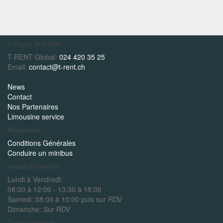
À Propos de T-RENT
T-RENT Global:
024 420 35 25
Email:
contact@t-rent.ch
News
Contact
Nos Partenaires
Limousine service
Règlements
Conditions Générales
Conduire un minibus
Heures d’ouverture
Lundi à Vendredi:
08:00 à 12:00 - 13:30 à 18:00
Samedi:
08:00 à 10:00 puis sur RDV
Dimanche:
Sur RDV
Cartes acceptées