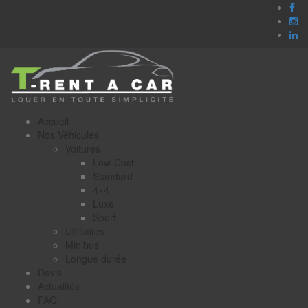
Accueil
Nos Véhicules
Voitures
Low-Cost
Standard
4×4
Luxe
Sport
Utilitaires
Minibus
Longue durée
Devis
Actualités
FAQ