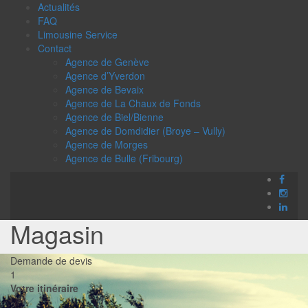
Actualités
FAQ
Limousine Service
Contact
Agence de Genève
Agence d’Yverdon
Agence de Bevaix
Agence de La Chaux de Fonds
Agence de Biel/Bienne
Agence de Domdidier (Broye – Vully)
Agence de Morges
Agence de Bulle (Fribourg)
Magasin
Demande de devis
1
Votre itinéraire
2