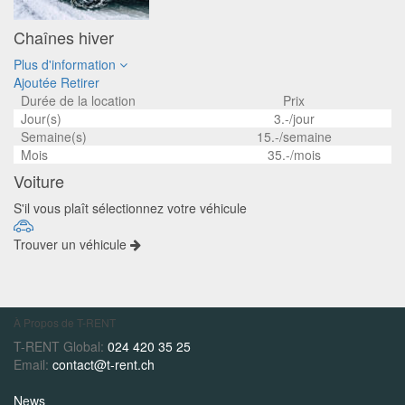
Chaînes hiver
Plus d'information
Ajoutée
Retirer
Durée de la location
Prix
Jour(s)
3.-/jour
Semaine(s)
15.-/semaine
Mois
35.-/mois
Voiture
S'il vous plaît sélectionnez votre véhicule
Trouver un véhicule
À Propos de T-RENT
T-RENT Global:
024 420 35 25
Email:
contact@t-rent.ch
News