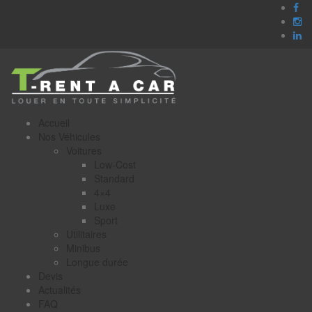
Accueil
Nos Véhicules
Voitures
Low-Cost
Standard
4×4
Luxe
Sport
Utilitaires
Minibus
Longue durée
Devis
Actualités
FAQ