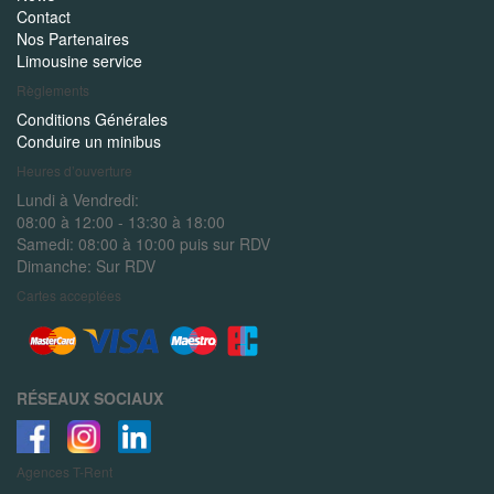
Contact
Nos Partenaires
Limousine service
Règlements
Conditions Générales
Conduire un minibus
Heures d’ouverture
Lundi à Vendredi:
08:00 à 12:00 - 13:30 à 18:00
Samedi:
08:00 à 10:00 puis sur RDV
Dimanche:
Sur RDV
Cartes acceptées
RÉSEAUX SOCIAUX
Agences
T-Rent