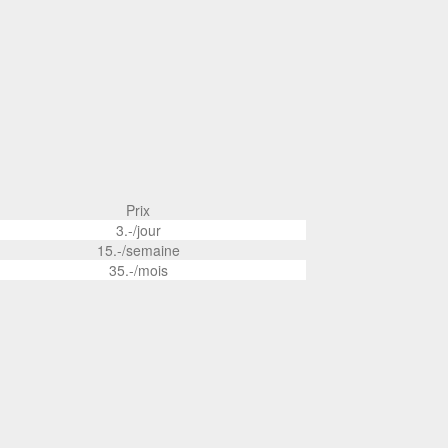
Prix
3.-/jour
15.-/semaine
35.-/mois