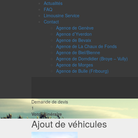
Actualités
FAQ
Limousine Service
Contact
Agence de Genève
Agence d’Yverdon
Agence de Bevaix
Agence de La Chaux de Fonds
Agence de Biel/Bienne
Agence de Domdidier (Broye – Vully)
Agence de Morges
Agence de Bulle (Fribourg)
Demande de devis
1
Votre itinéraire
Ajout de véhicules