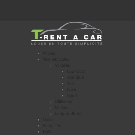
Accueil
Nos Véhicules
Voitures
Low-Cost
Standard
4×4
Luxe
Sport
Utilitaires
Minibus
Longue durée
Devis
Actualités
FAQ