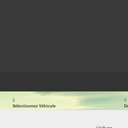
2
3
Sélectionnez Véhicule
D
Voiture